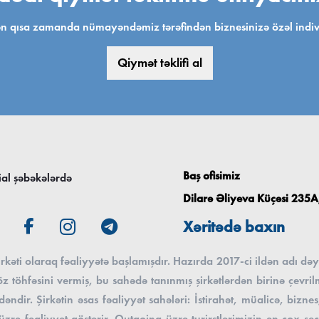
 qısa zamanda nümayəndəmiz tərəfindən biznesinizə özəl individ
Qiymət təklifi al
Baş ofisimiz
ial şəbəkələrdə
Dilarə Əliyeva Küçəsi 235A,
Xəritədə baxın
əti olaraq fəaliyyətə başlamışdır. Hazırda 2017-ci ildən adı dəyi
 töhfəsini vermiş, bu sahədə tanınmış şirkətlərdən birinə çevril
əndir. Şirkətin əsas fəaliyyət sahələri: İstirahət, müalicə, biz
ə fəaliyyət göstərir. Outgoing üzrə turirstlərimizin ən çox seçi