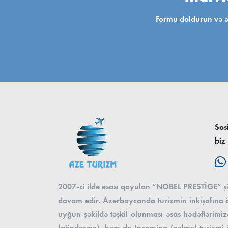
Formu doldurun və ən
Sos
biz
2007-ci ildə əsası qoyulan “NOBEL PRESTİGE” şirk
davam edir. Azərbaycanda turizmin inkişafına öz
uyğun şəkildə təşkil olunması əsas hədəflərimizd
(göndərmə), həm də Incoming (gəlmə) turizmi üzr