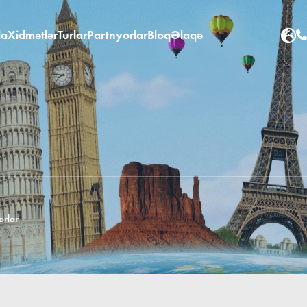
da
Xidmətlər
Turlar
Partnyorlar
Bloq
Əlaqə
orlar