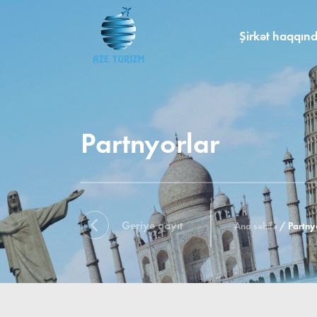
Şirkət haqqın
Partnyorlar
Geriyə qayıt
Ana səhifə
/
Partny