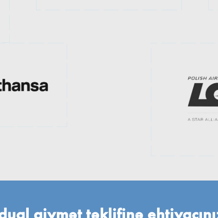
dual qiymət təklifinə ehtiyacın