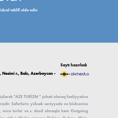
ual təklifi əldə edin
Saytı hazırladı
 Nəsimi r., Bakı, Azərbaycan -
şilərək "AZE TURİZM " şirkəti olaraq fəaliyyətinə
mişdir. Səfərlərin yüksək səviyyədə və büdcənizə
nes, mice turlar və s. daxil olmaqla həm Outgoing
m etdiyi ölkələr sırasına Türkiyə, Dubay, Misir,