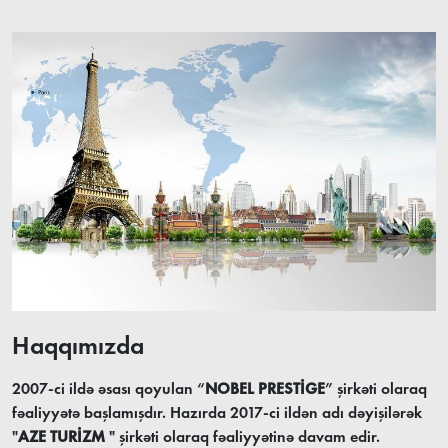
Haqqımızda
2007-ci ildə əsası qoyulan “
NOBEL PRESTİGE
” şirkəti olaraq
fəaliyyətə başlamışdır. Hazırda 2017-ci ildən adı dəyişilərək
"
AZE TURİZM
" şirkəti olaraq fəaliyyətinə davam edir.