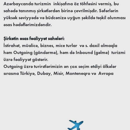
Azərbaycanda turizmin inkişafına öz töhfəsini vermiş, bu
sahədə tanınmış şirkətlərdən birinə çevrilmişdir. Səfərlərin
yüksək səviyyədə və büdcənizə uyğun şəkildə təşkil olunması
əsas hədəflərimizdəndir.
Şirkətin əsas fəaliyyət sahələri
:
İstirahət, müalicə, biznes, mice turlar və s. daxil olmaqla
həm Outgoing (göndərmə), həm də Inbound (gəlmə) turizmi
üzrə fəaliyyət göstərir.
Outgoing üzrə turirstlərimizin ən çox seçim etdiyi ölkələr
sırasına Türkiyə, Dubay, Misir, Monteneqro və Avropa
ölkələri - Polşa, Estoniya, Fransa, Almaniya, Latviya,
Ruminiya, Özbəkistan, Qırğızıstan və s. ölkələrlə əməkdaşlıq
edir və ölkəmizə turistlər cəlb edir.