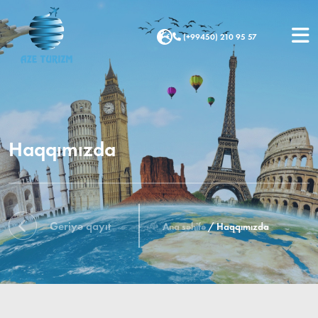
(+99450) 210 95 57
Haqqımızda
Geriyə qayıt
Ana səhifə
/
Haqqımızda