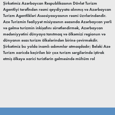
Şirkətimiz Azərbaycan Respublikasının Dövlət Turizm
Agentliyi tərəfindən rəsmi qeydiyyata alınmış və Azərbaycan
Turizm Agentlikləri Assosiyasıyasının rəsmi üzvlərindəndir.
Aze Turizmin fəaliyyət misiyasının əsasında Azərbaycan yerli
və gəlmə turizmin inkişafını sürətləndirmək, Azərbaycan
mədəniyyətini dünyaya tanıtmaq və ölkəmizi regionun və
dünyanın əsas turizm ölkələrindən birinə çevirməkdir.
Şirkətimiz bu yolda inamlı adımmlar atmaqdadır; Beləki Aze
Turizm xaricdə keçirilən bir çox turizm sərgilərində iştirak
etmiş ölkəyə xarici turistlərin gəlməsində mühüm rol
oynamışdır. Hazırda isə şirkətimizin fəaliyyət sahələrində
yerli və əcnəbi vətəndaşlar üçün daxili və xarici turların
təşkili, aviabiletlərin satışı, viza dəstəyi və işgüzar
səyahətlərin təşkili kimi fəaliyyətlər daxildir.