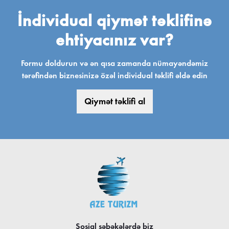
İndividual qiymət təklifinə
ehtiyacınız var?
Formu doldurun və ən qısa zamanda nümayəndəmiz
tərəfindən biznesinizə özəl individual təklifi əldə edin
Qiymət təklifi al
Sosial şəbəkələrdə biz